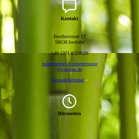
Kontakt
Beethovenstr 17
58638 Iserlohn
+49 2371 8328926
maler­meister-b.zimmer­mann
@t-online.de
Kontaktformular
»
Büro­zeiten