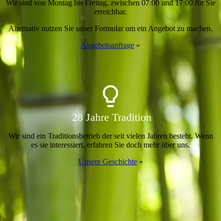
Wir sind von Montag bis Freitag, zwischen 07:00 und 17:00 für Sie
erreich­bar.
Alter­nativ nutzen Sie unser Formu­lar um ein Ange­bot zu machen.
Angebots­anfrage
»
28 Jahre Tradition
Wir sind ein Traditions­betrieb der seit vielen Jah­ren be­steht. Wenn
es sie interes­siert, erfah­ren Sie doch mehr über uns.
Unsere Geschichte
»