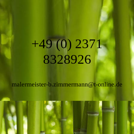
+49 (0) 2371
8328926
malermeister-b.zimmermann@t-online.de