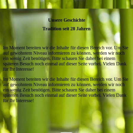
Unsere Geschichte
Tradition seit 28 Jahren
Im Moment bereiten wir die Inhalte für diesen Bereich vor. Um Sie
auf gewohntem Niveau informieren zu können, werden wir noch
ein wenig Zeit benötigen. Bitte schauen Sie daher bei einem
späteren Besuch noch einmal auf dieser Seite vorbei. Vielen Dank
für Ihr Interesse!
Im Moment bereiten wir die Inhalte für diesen Bereich vor. Um Sie
auf gewohntem Niveau informieren zu können, werden wir noch
ein wenig Zeit benötigen. Bitte schauen Sie daher bei einem
späteren Besuch noch einmal auf dieser Seite vorbei. Vielen Dank
für Ihr Interesse!